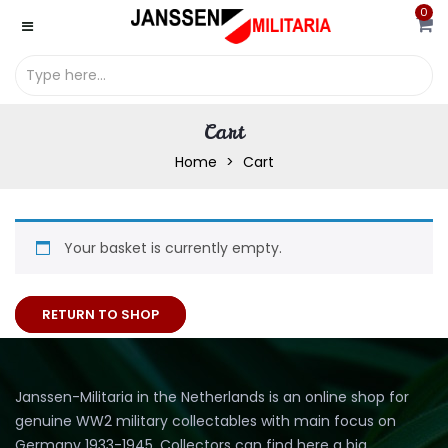
0
Cart
Home
Cart
Your basket is currently empty.
RETURN TO SHOP
Janssen-Militaria in the Netherlands is an online shop for
genuine WW2 military collectables with main focus on
Germany 1933-1945. Collectors can find here a big