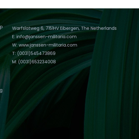
op
Warfslatweg 6, 7151HV Eibergen, The Netherlands
E: info@janssen-militaria.com
W: www.janssen-militaria.com
T: (0031)545473869
M: (0031)653234008
eg