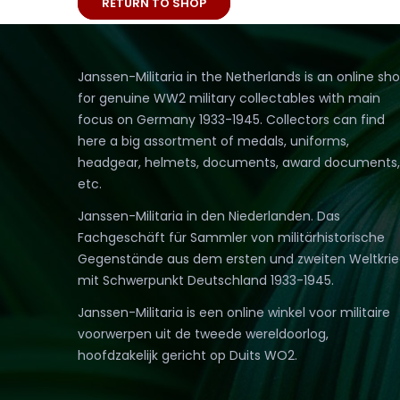
RETURN TO SHOP
Janssen-Militaria in the Netherlands is an online sh
for genuine WW2 military collectables with main
focus on Germany 1933-1945. Collectors can find
here a big assortment of medals, uniforms,
headgear, helmets, documents, award documents,
etc.
Janssen-Militaria in den Niederlanden. Das
Fachgeschäft für Sammler von militärhistorische
Gegenstände aus dem ersten und zweiten Weltkri
mit Schwerpunkt Deutschland 1933-1945.
Janssen-Militaria is een online winkel voor militaire
voorwerpen uit de tweede wereldoorlog,
hoofdzakelijk gericht op Duits WO2.