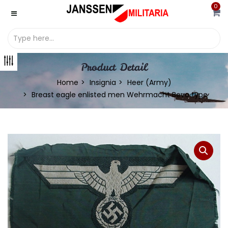
0
Product Detail
Home
Insignia
Heer (Army)
Breast eagle enlisted men Wehrmacht Bevo type