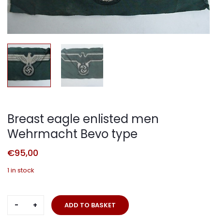
Breast eagle enlisted men
Wehrmacht Bevo type
€
95,00
1 in stock
Breast
ADD TO BASKET
eagle