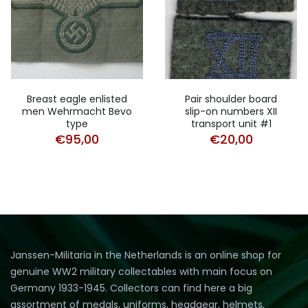
Breast eagle enlisted
Pair shoulder board
men Wehrmacht Bevo
slip-on numbers XII
type
transport unit #1
€
95,00
€
20,00
Janssen-Militaria in the Netherlands is an online shop for
genuine WW2 military collectables with main focus on
Germany 1933-1945. Collectors can find here a big
assortment of medals, uniforms, headgear, helmets,