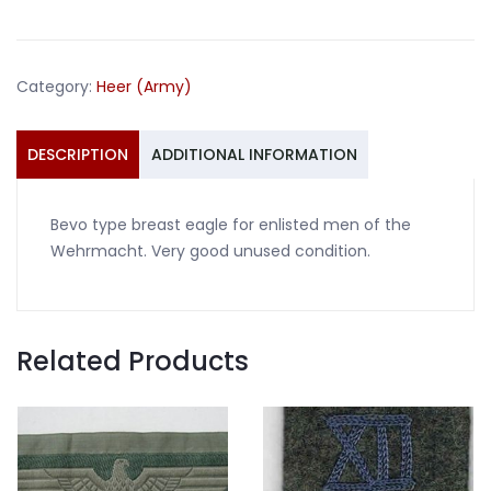
enlisted
men
Wehrmacht
Category:
Heer (Army)
Bevo
type
quantity
DESCRIPTION
ADDITIONAL INFORMATION
Bevo type breast eagle for enlisted men of the
Wehrmacht. Very good unused condition.
Related Products