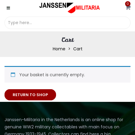
0
Cart
Home
Cart
Your basket is currently empty.
RETURN TO SHOP
Janssen-Militaria in the Netherlands is an online shop for
genuine WW2 military collectables with main focus on
Germany 1933-1945. Collectors can find here a big