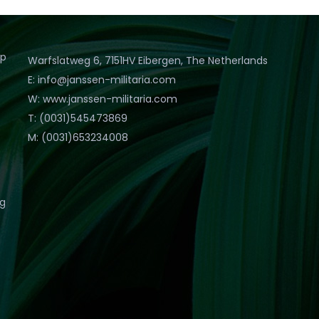
op
Warfslatweg 6, 7151HV Eibergen, The Netherlands
E: info@janssen-militaria.com
W: www.janssen-militaria.com
T: (0031)545473869
M: (0031)653234008
eg