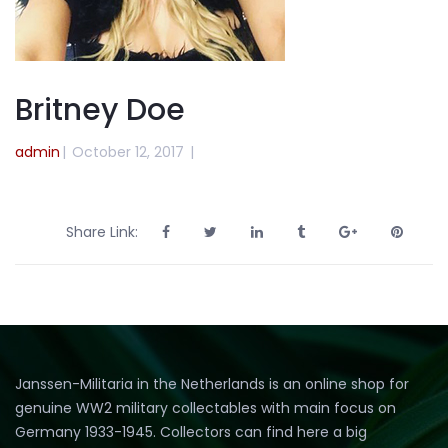
Britney Doe
admin
|
October 12, 2017
|
Share Link:
Janssen-Militaria in the Netherlands is an online shop for
genuine WW2 military collectables with main focus on
Germany 1933-1945. Collectors can find here a big