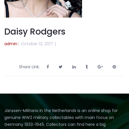
Daisy Rodgers
admin
|
October 12, 2017
|
Share Link:
Janssen-Militaria in the Netherlands is an online shop for
genuine WW2 military collectables with main focus on
Germany 1933-1945. Collectors can find here a big