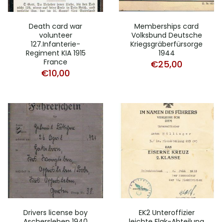
Death card war
Memberships card
volunteer
Volksbund Deutsche
127.Infanterie-
Kriegsgräberfürsorge
Regiment KIA 1915
1944
France
€
25,00
€
10,00
Drivers license boy
EK2 Unteroffizier
Aschersleben 1940
leichte Flak-Abteilung