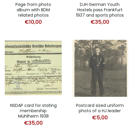
Page from photo
DJH German Youth
album with BDM
Hostels pass Frankfurt
related photos
1937 and sports photos
€
10,00
€
35,00
NSDAP card for stating
Postcard sized uniform
membership
photo of a HJ leader
Mühlheim 1938
€
5,00
€
35,00