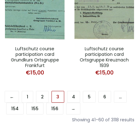
Luftschutz course
Luftschutz course
participation card
participation card
Grundkurs Ortsgruppe
Ortsgruppe Kreuznach
Frankfurt
1939
€
15,00
€
15,00
←
1
2
3
4
5
6
…
154
155
156
→
So
Showing 41–60 of 3118 results
b
a