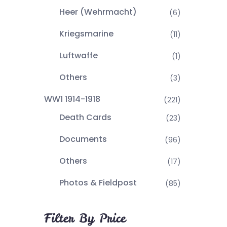
Heer (Wehrmacht)
(6)
Kriegsmarine
(11)
Luftwaffe
(1)
Others
(3)
WW1 1914-1918
(221)
Death Cards
(23)
Documents
(96)
Others
(17)
Photos & Fieldpost
(85)
Filter By Price