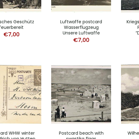
sches Geschütz
Luftwaffe postcard
Krieg
feuerbereit
Wasserflugzeug
Unsere Luftwaffe
“
€
7,00
€
7,00
card WHW winter
Postcard beach with
Wilh
Ulrich von Hutten
swastika flags