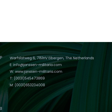
op
Warfslatweg 6, 7151HV Eibergen, The Netherlands
E: info@janssen-militaria.com
W: www.janssen-militaria.com
T: (0031)545473869
M: (0031)653234008
eg