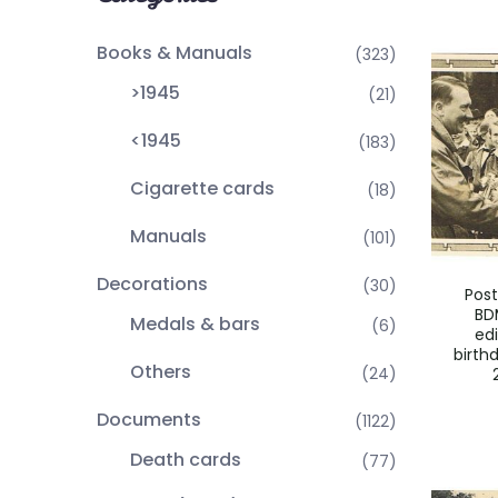
Books & Manuals
(323)
>1945
(21)
<1945
(183)
Cigarette cards
(18)
Manuals
(101)
Decorations
(30)
Post
BDM
Medals & bars
(6)
ed
birth
Others
(24)
Documents
(1122)
Death cards
(77)