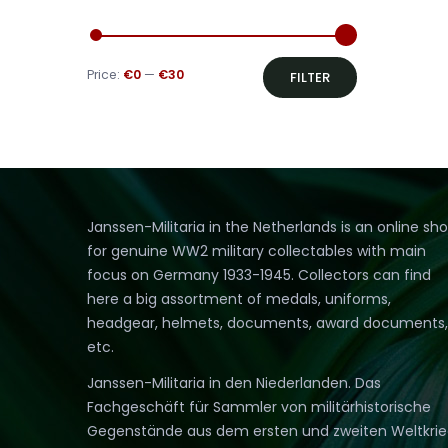
Min
Max
Price:
€0
—
€30
FILTER
price
price
Janssen-Militaria in the Netherlands is an online sh
for genuine WW2 military collectables with main
focus on Germany 1933-1945. Collectors can find
here a big assortment of medals, uniforms,
headgear, helmets, documents, award documents,
etc.
Janssen-Militaria in den Niederlanden. Das
Fachgeschäft für Sammler von militärhistorische
Gegenstände aus dem ersten und zweiten Weltkri