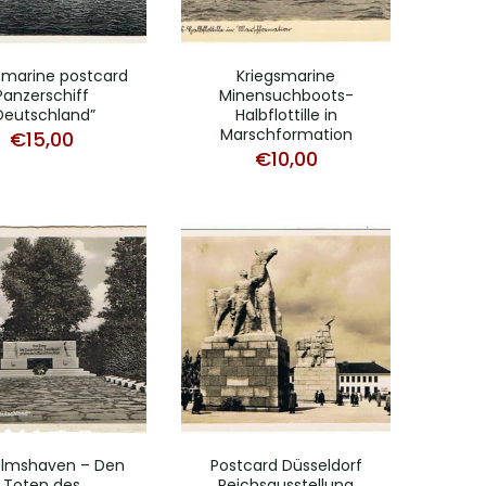
smarine postcard
Kriegsmarine
Panzerschiff
Minensuchboots-
Deutschland”
Halbflottille in
Marschformation
€
15,00
€
10,00
elmshaven – Den
Postcard Düsseldorf
Toten des
Reichsausstellung