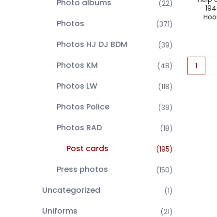
Photo albums
(22)
194
Hoo
Photos
(371)
Photos HJ DJ BDM
(39)
Photos KM
(48)
1
Photos LW
(118)
Photos Police
(39)
Photos RAD
(18)
Post cards
(195)
Press photos
(150)
Uncategorized
(1)
Uniforms
(21)