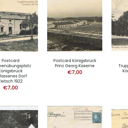
Postcard
Postcard Königsbrück
penübungsplatz
Prinz Georg Kaserne
Trup
Königsbrück
Kö
€
7,00
lassenes Dorf
Zeitsch 1922
€
7,00