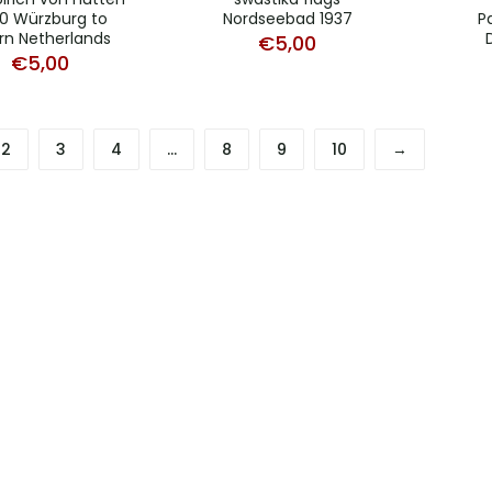
0 Würzburg to
Nordseebad 1937
P
rn Netherlands
€
5,00
€
5,00
2
3
4
…
8
9
10
→