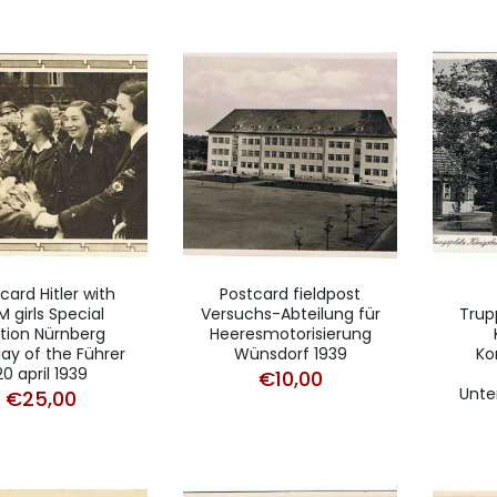
card Hitler with
Postcard fieldpost
 girls Special
Versuchs-Abteilung für
Trup
ition Nürnberg
Heeresmotorisierung
day of the Führer
Wünsdorf 1939
Ko
20 april 1939
€
10,00
Unte
€
25,00