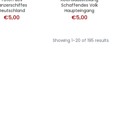
anzerschiffes
Schaffendes Volk
Deutschland
Haupteingang
€
5,00
€
5,00
Sorted
Showing 1–20 of 195 results
by
latest