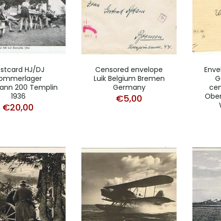
stcard HJ/DJ
Censored envelope
Enve
ommerlager
Luik Belgium Bremen
G
ann 200 Templin
Germany
cen
1936
Obe
€
5,00
€
20,00