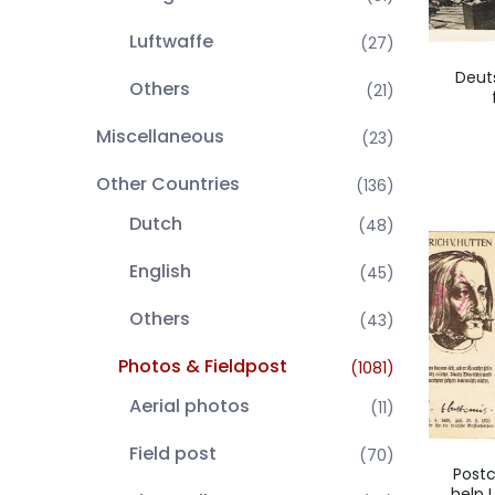
Luftwaffe
(27)
Deut
Others
(21)
Miscellaneous
(23)
Other Countries
(136)
Dutch
(48)
English
(45)
Others
(43)
Photos & Fieldpost
(1081)
Aerial photos
(11)
Field post
(70)
Post
help 