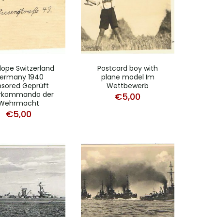
lope Switzerland
Postcard boy with
ermany 1940
plane model Im
sored Geprüft
Wettbewerb
rkommando der
€
5,00
Wehrmacht
€
5,00