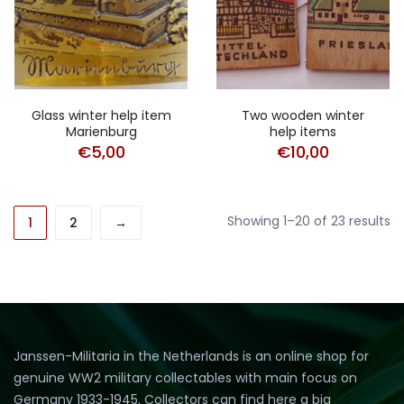
Glass winter help item
Two wooden winter
Marienburg
help items
€
5,00
€
10,00
So
Showing 1–20 of 23 results
1
2
→
b
la
Janssen-Militaria in the Netherlands is an online shop for
genuine WW2 military collectables with main focus on
Germany 1933-1945. Collectors can find here a big