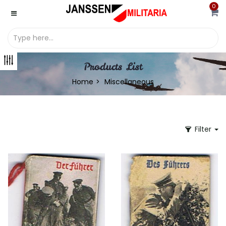
0
Products List
Home
Miscellaneous
Filter