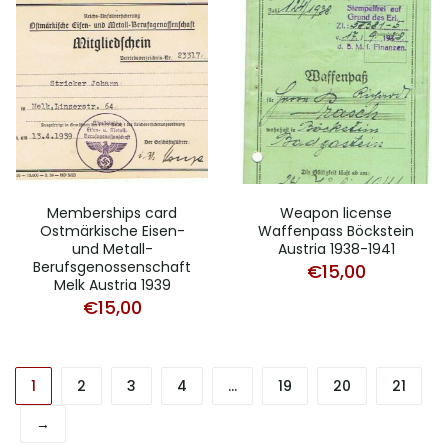
Memberships card
Weapon license
Ostmärkische Eisen-
Waffenpass Böckstein
und Metall-
Austria 1938-1941
Berufsgenossenschaft
€
15,00
Melk Austria 1939
€
15,00
1
2
3
4
…
19
20
21
→