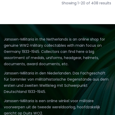
So
Showing 1–20 of 408 results
b
la
Janssen-Militaria in the Netherlands is an online shop for
genuine WW2 military collectables with main focus on
Germany 1933-1945. Collectors can find here a big
assortment of medals, uniforms, headgear, helmets,
documents, award documents, etc.
Janssen-Militaria in den Niederlanden. Das Fachgeschäft
für Sammler von militärhistorische Gegenstände aus dem
ersten und zweiten Weltkrieg mit Schwerpunkt
Deutschland 1933-1945.
Janssen-Militaria is een online winkel voor militaire
voorwerpen uit de tweede wereldoorlog, hoofdzakelijk
gericht op Duits WO2.