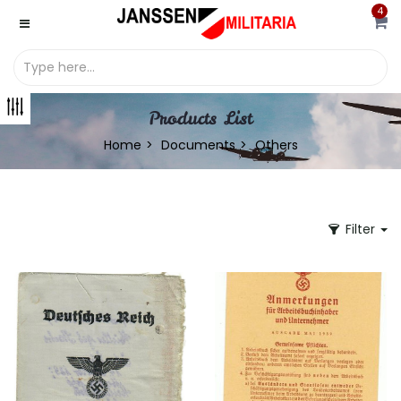
4
Products List
Home
Documents
Others
Filter