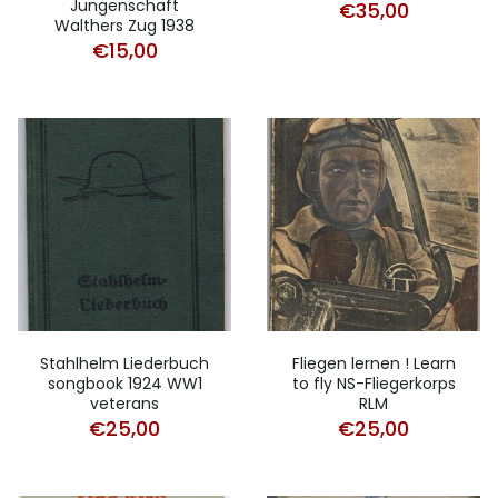
Jungenschaft
€
35,00
Walthers Zug 1938
€
15,00
Stahlhelm Liederbuch
Fliegen lernen ! Learn
songbook 1924 WW1
to fly NS-Fliegerkorps
veterans
RLM
€
25,00
€
25,00