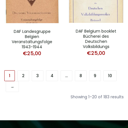
DAF Belgium booklet
DAF Landesgruppe
Bücherei des
Belgien
Deutschen
Veranstaltungsfolge
Volksbildungs
1943-1944
€
25,00
€
25,00
1
2
3
4
…
8
9
10
→
So
Showing 1–20 of 183 results
b
la