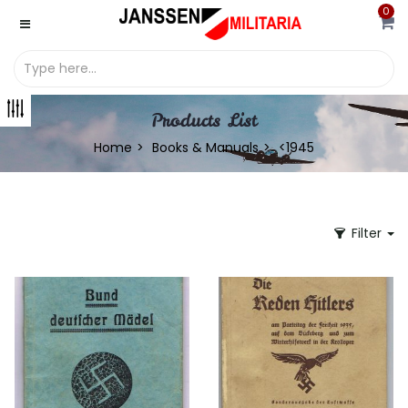
0
Products List
Home
Books & Manuals
<1945
Filter