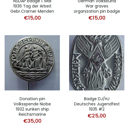
NSDAP badge 1. Mai
German Volksbund
1936 Tag der Arbeit
War graves
Gebr.Cramer Menden
organization pin badge
€
15,00
€
15,00
Donation pin
Badge DJ/HJ
Volksspende Niobe
Deutsches Jugendfest
1932 sunken ship
1935 #2
Reichsmarine
€
25,00
€
35,00