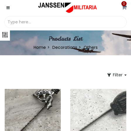
0
Products List
Home
Decorations
Others
Filter