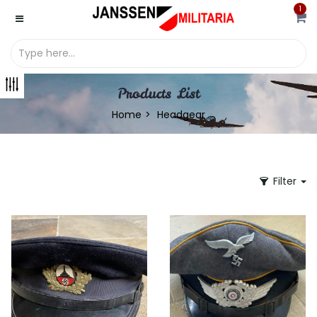
1
Products List
Home
Headgear
Filter