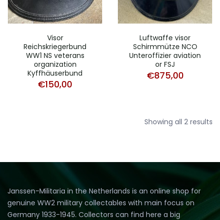
Visor
Luftwaffe visor
Reichskriegerbund
Schirmmütze NCO
WW1 NS veterans
Unteroffizier aviation
organization
or FSJ
Kyffhäuserbund
€
875,00
€
150,00
So
Showing all 2 results
b
la
Janssen-Militaria in the Netherlands is an online shop for
genuine WW2 military collectables with main focus on
Germany 1933-1945. Collectors can find here a big