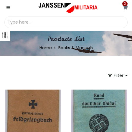
0
Products List
Home
Books & Manuals
Filter