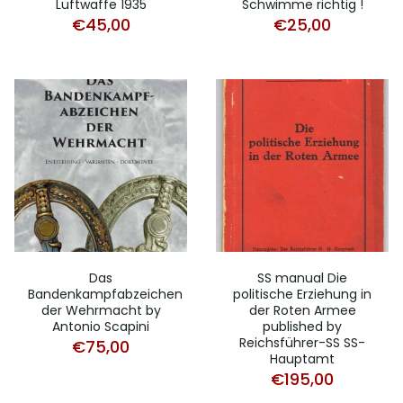
Luftwaffe 1935
Schwimme richtig !
€
45,00
€
25,00
Das
SS manual Die
Bandenkampfabzeichen
politische Erziehung in
der Wehrmacht by
der Roten Armee
Antonio Scapini
published by
Reichsführer-SS SS-
€
75,00
Hauptamt
€
195,00