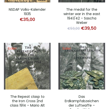
NSDAP Volks-Kalender
The medal for the
1935
winter war in the east
1941/42 – Sascha
€
35,00
Weber
Original
Curre
€
39,50
€
59,00
price
price
was:
is:
€59,00.
€39,5
Sale!
Sale!
The Repeat clasp to
Das
the Iron Cross 2nd
Erdkampfabzeichen
class 1914 – Mario Alt
der Luftwaffe –