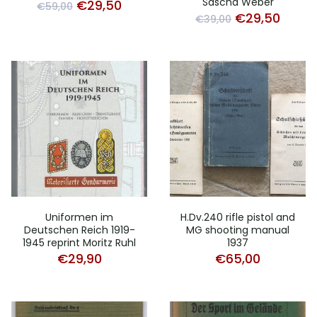
Sascha Weber
Original
Current
€
29,50
€
59,00
Original
Curre
€
29,50
€
39,00
price
price
price
price
was:
is:
was:
is:
€59,00.
€29,50.
€39,00.
€29,5
Uniformen im
H.Dv.240 rifle pistol and
Deutschen Reich 1919-
MG shooting manual
1945 reprint Moritz Ruhl
1937
€
29,90
€
65,00