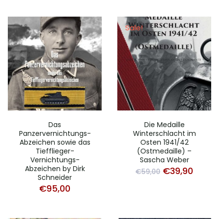
Sale!
Das
Die Medaille
Panzervernichtungs-
Winterschlacht im
Abzeichen sowie das
Osten 1941/42
Tiefflieger-
(Ostmedaille) –
Vernichtungs-
Sascha Weber
Abzeichen by Dirk
Original
Curre
€
39,90
€
59,00
Schneider
price
price
€
95,00
was:
is:
€59,00.
€39,9