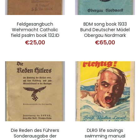
Feldgesangbuch
BDM song book 1933
Wehrmacht Catholic
Bund Deutscher Mädel
field psalm book 132.ID
Obergau Nordmark
€
25,00
€
65,00
Die Reden des Führers
DLRG life savings
Sonderausgabe der
swimming manual