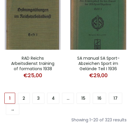
RAD Reichs
SA manual SA Sport-
Arbeitsdienst training
Abzeichen Sport im
of formations 1938
Gelände Teil I 1936
€
25,00
€
29,00
1
2
3
4
…
15
16
17
→
So
Showing 1–20 of 323 results
b