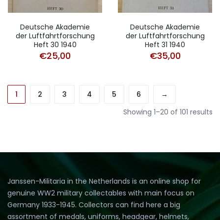
Deutsche Akademie
Deutsche Akademie
der Luftfahrtforschung
der Luftfahrtforschung
Heft 30 1940
Heft 31 1940
€
25,00
€
35,00
1
2
3
4
5
6
→
Showing 1–20 of 101 results
Janssen-Militaria in the Netherlands is an online shop for
genuine WW2 military collectables with main focus on
Germany 1933-1945. Collectors can find here a big
assortment of medals, uniforms, headgear, helmets,