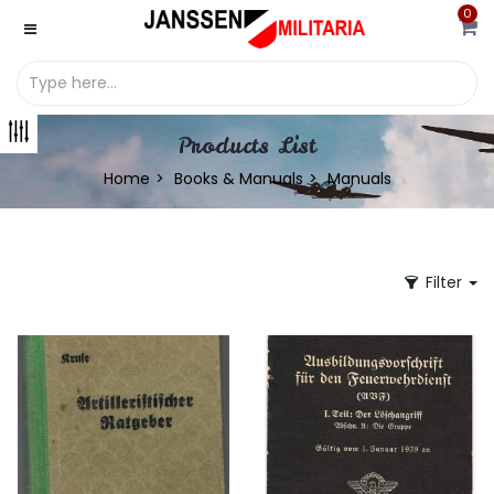
0
Products List
Home
Books & Manuals
Manuals
Filter