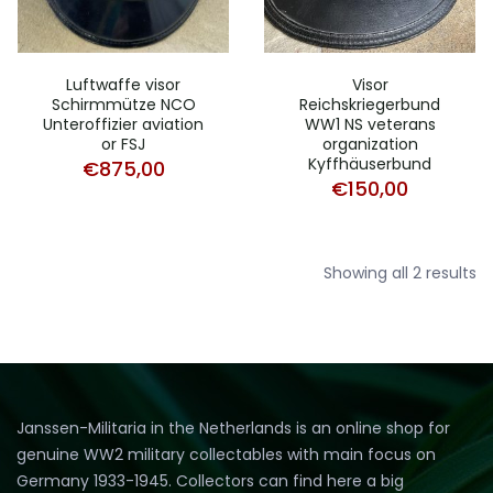
Luftwaffe visor
Visor
Schirmmütze NCO
Reichskriegerbund
Unteroffizier aviation
WW1 NS veterans
or FSJ
organization
Kyffhäuserbund
€
875,00
€
150,00
So
Showing all 2 results
b
pr
hi
to
lo
Janssen-Militaria in the Netherlands is an online shop for
genuine WW2 military collectables with main focus on
Germany 1933-1945. Collectors can find here a big