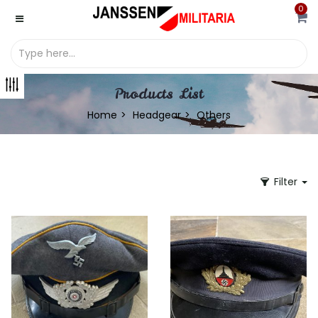
0
Products List
Home
Headgear
Others
Filter