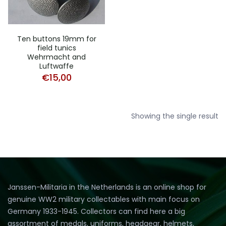
Ten buttons 19mm for
field tunics
Wehrmacht and
Luftwaffe
€
15,00
Showing the single result
Janssen-Militaria in the Netherlands is an online shop for
genuine WW2 military collectables with main focus on
Germany 1933-1945. Collectors can find here a big
assortment of medals, uniforms, headgear, helmets,