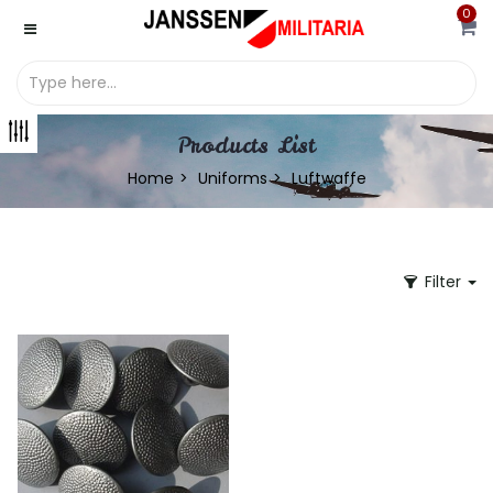
0
Products List
Home
Uniforms
Luftwaffe
Filter