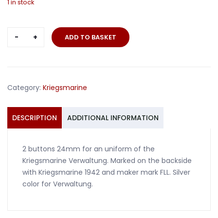
1 in stock
2
ADD TO BASKET
buttons
24mm
for
Kriegsmarine
Category:
Kriegsmarine
uniforms
Verwaltung
FLL
DESCRIPTION
ADDITIONAL INFORMATION
1942
quantity
2 buttons 24mm for an uniform of the
Kriegsmarine Verwaltung. Marked on the backside
with Kriegsmarine 1942 and maker mark FLL. Silver
color for Verwaltung.