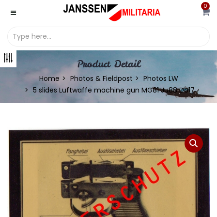
0
Product Detail
Home
Photos & Fieldpost
Photos LW
5 slides Luftwaffe machine gun MG81 Ju88 Do17