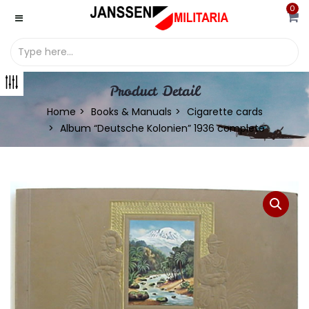
0
Product Detail
Home
Books & Manuals
Cigarette cards
Album “Deutsche Kolonien” 1936 complete