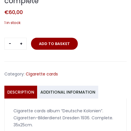
complete
€
60,00
1 in stock
Album
ADD TO BASKET
"Deutsche
Kolonien"
1936
complete
Category:
Cigarette cards
quantity
DESCRIPTION
ADDITIONAL INFORMATION
Cigarette cards album “Deutsche Kolonien”.
Cigaretten-Bilderdienst Dresden 1936. Complete.
35x25cm.