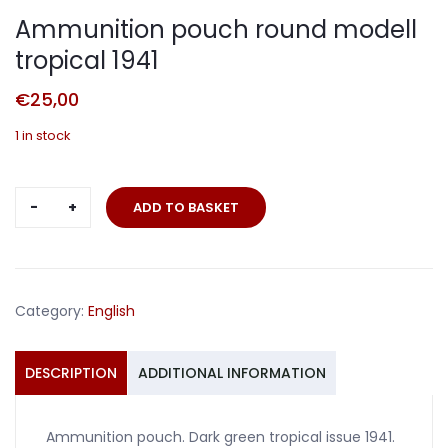
Ammunition pouch round modell
tropical 1941
€
25,00
1 in stock
Ammunition
ADD TO BASKET
pouch
round
modell
tropical
Category:
English
1941
quantity
DESCRIPTION
ADDITIONAL INFORMATION
Ammunition pouch. Dark green tropical issue 1941.