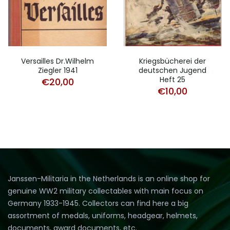
Versailles Dr.Wilhelm
Kriegsbücherei der
Ziegler 1941
deutschen Jugend
Heft 25
€
20,00
€
10,00
Janssen-Militaria in the Netherlands is an online shop for
genuine WW2 military collectables with main focus on
Germany 1933-1945. Collectors can find here a big
assortment of medals, uniforms, headgear, helmets,
documents, award documents, etc.