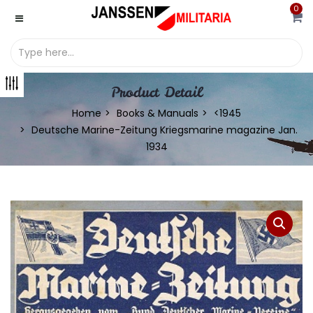
0
Product Detail
Home
Books & Manuals
<1945
Deutsche Marine-Zeitung Kriegsmarine magazine Jan.
1934