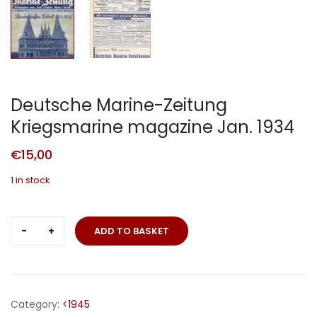
Deutsche Marine-Zeitung
Kriegsmarine magazine Jan. 1934
€
15,00
1 in stock
Deutsche
ADD TO BASKET
Marine-
Zeitung
Kriegsmarine
magazine
Category:
<1945
Jan.