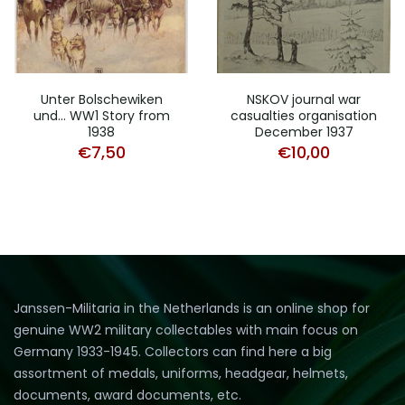
Unter Bolschewiken
NSKOV journal war
und… WW1 Story from
casualties organisation
1938
December 1937
€
7,50
€
10,00
Janssen-Militaria in the Netherlands is an online shop for
genuine WW2 military collectables with main focus on
Germany 1933-1945. Collectors can find here a big
assortment of medals, uniforms, headgear, helmets,
documents, award documents, etc.