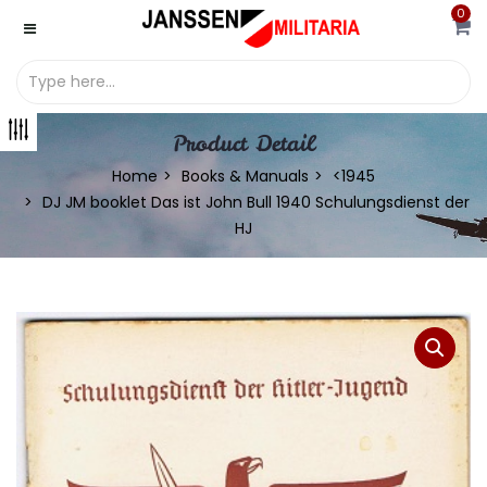
0
Product Detail
Home
Books & Manuals
<1945
DJ JM booklet Das ist John Bull 1940 Schulungsdienst der
HJ