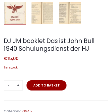
DJ JM booklet Das ist John Bull
1940 Schulungsdienst der HJ
€
15,00
1 in stock
DJ
ADD TO BASKET
JM
booklet
Das
ist
Category:
<1945