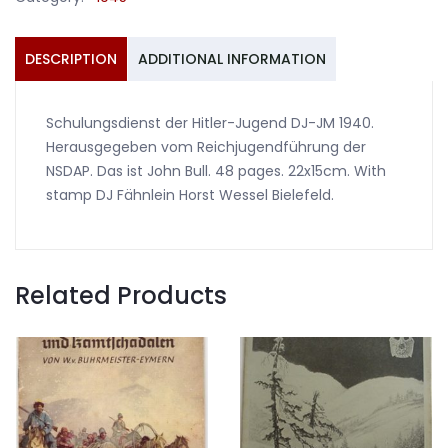
John
Bull
1940
DESCRIPTION
ADDITIONAL INFORMATION
Schulungsdienst
der
Schulungsdienst der Hitler-Jugend DJ-JM 1940.
HJ
Herausgegeben vom Reichjugendführung der
quantity
NSDAP. Das ist John Bull. 48 pages. 22x15cm. With
stamp DJ Fähnlein Horst Wessel Bielefeld.
Related Products