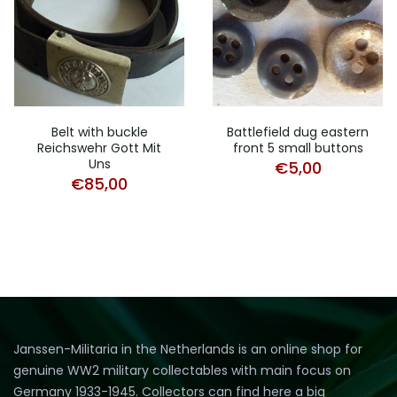
Belt with buckle
Battlefield dug eastern
Reichswehr Gott Mit
front 5 small buttons
Uns
€
5,00
€
85,00
Janssen-Militaria in the Netherlands is an online shop for
genuine WW2 military collectables with main focus on
Germany 1933-1945. Collectors can find here a big