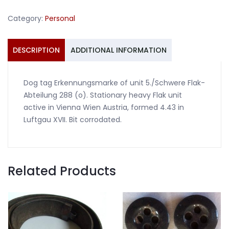
Flak-
Category:
Personal
Abteilung
288
Wien
DESCRIPTION
ADDITIONAL INFORMATION
quantity
Dog tag Erkennungsmarke of unit 5./Schwere Flak-
Abteilung 288 (o). Stationary heavy Flak unit
active in Vienna Wien Austria, formed 4.43 in
Luftgau XVII. Bit corrodated.
Related Products