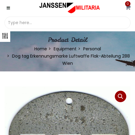
0
Product Detail
Home
Equipment
Personal
Dog tag Erkennungsmarke Luftwaffe Flak-Abteilung 288
Wien