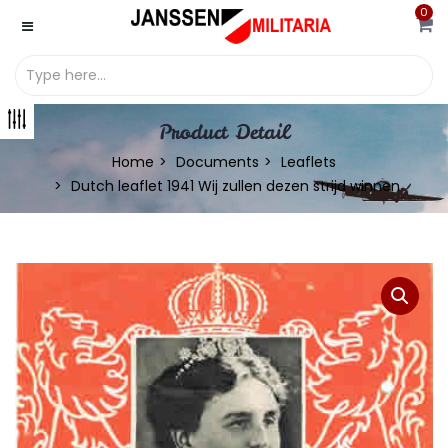
0
Product Detail
Home
Documents
Leaflets
Dutch leaflet 1941 Wij zullen dezen strijd winnen