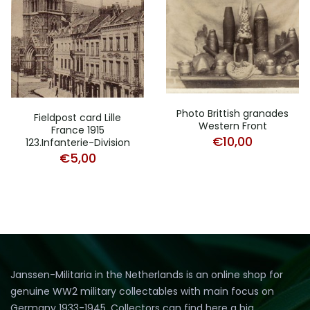
Photo Brittish granades
Fieldpost card Lille
Western Front
France 1915
€
10,00
123.Infanterie-Division
€
5,00
Janssen-Militaria in the Netherlands is an online shop for
genuine WW2 military collectables with main focus on
Germany 1933-1945. Collectors can find here a big