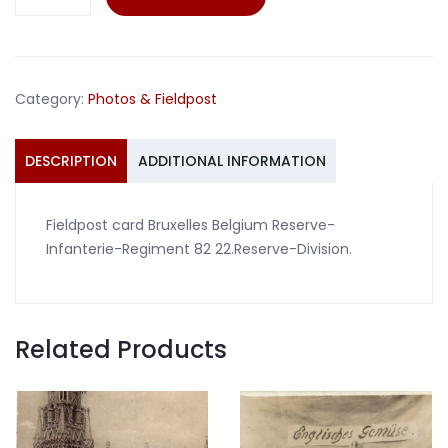
card
Bruxelles
Belgium
IR82
Category:
Photos & Fieldpost
22.Reserve-
Division
quantity
DESCRIPTION
ADDITIONAL INFORMATION
Fieldpost card Bruxelles Belgium Reserve-
Infanterie-Regiment 82 22.Reserve-Division.
Related Products