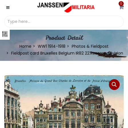
0
Product Detail
Home
WW1 1914-1918
Photos & Fieldpost
Fieldpost card Bruxelles Belgium IR82 22.Reserve-Division