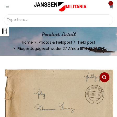
1
Product Detail
Home
Photos & Fieldpost
Field post
Flieger Jagdgeschwader 27 Africa 1941 JG27 DAK