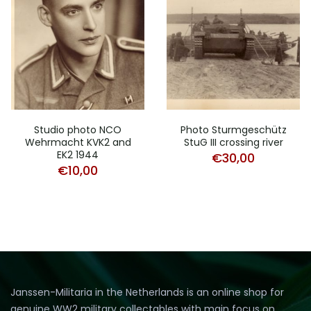
Studio photo NCO
Photo Sturmgeschütz
Wehrmacht KVK2 and
StuG III crossing river
EK2 1944
€
30,00
€
10,00
Janssen-Militaria in the Netherlands is an online shop for
genuine WW2 military collectables with main focus on