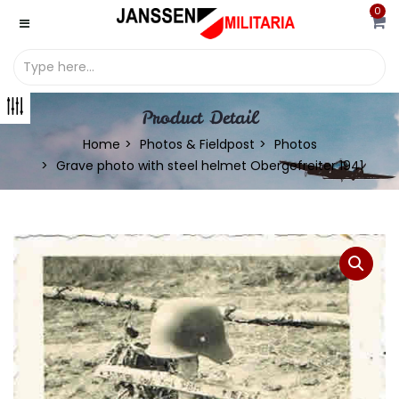
0
Product Detail
Home
Photos & Fieldpost
Photos
Grave photo with steel helmet Obergefreiter 1941