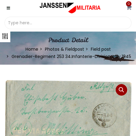
0
Product Detail
Home
Photos & Fieldpost
Field post
Grenadier-Regiment 253 34.Infanterie-Division Italy 1945