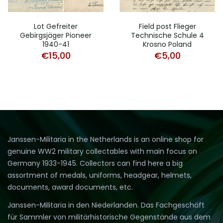
Lot Gefreiter
Field post Flieger
Gebirgsjäger Pioneer
Technische Schule 4
1940-41
Krosno Poland
€
15,00
€
5,00
Janssen-Militaria in the Netherlands is an online shop for
genuine WW2 military collectables with main focus on
Germany 1933-1945. Collectors can find here a big
assortment of medals, uniforms, headgear, helmets,
documents, award documents, etc.
Janssen-Militaria in den Niederlanden. Das Fachgeschäft
für Sammler von militärhistorische Gegenstände aus dem