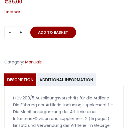
€
35,00
1 in stock
H.Dv.200/5
ADD TO BASKET
Ausbildungsvorschrift
für
die
Artillerie
Category:
Manuals
1937
quantity
DESCRIPTION
ADDITIONAL INFORMATION
H.Dv.200/5 Ausbildungsvorschrift für die Artillerie –
Die Führung der Artillerie. Including supplement 1 –
Die Munitionsergänzung der Artillerie einer
Infanterie-Division and supplement 2 (15 pages)
Einsatz und Verwendung der Artillerie im Gebirge.