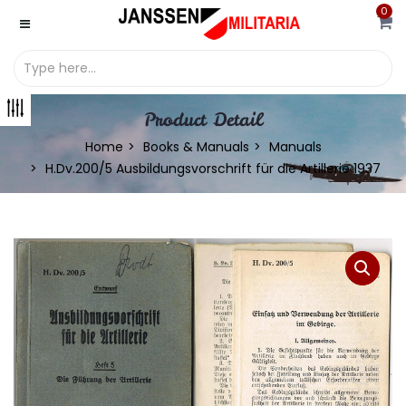
0
Product Detail
Home
Books & Manuals
Manuals
H.Dv.200/5 Ausbildungsvorschrift für die Artillerie 1937