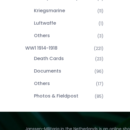
Kriegsmarine
(11)
Luftwaffe
(1)
Others
(3)
WW1 1914-1918
(221)
Death Cards
(23)
Documents
(96)
Others
(17)
Photos & Fieldpost
(85)
Janssen-Militaria in the Netherlands is an online sh