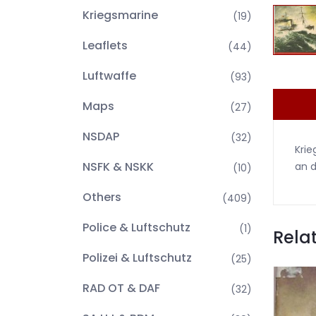
Kriegsmarine
(19)
Leaflets
(44)
Luftwaffe
(93)
Maps
(27)
NSDAP
(32)
Kri
NSFK & NSKK
an d
(10)
Others
(409)
Police & Luftschutz
(1)
Rela
Polizei & Luftschutz
(25)
RAD OT & DAF
(32)