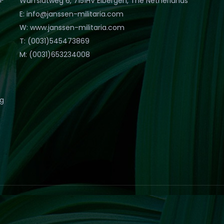
Warfslatweg 6, 7151HV Eibergen, The Netherlands
E: info@janssen-militaria.com
W: www.janssen-militaria.com
T: (0031)545473869
M: (0031)653234008
eg