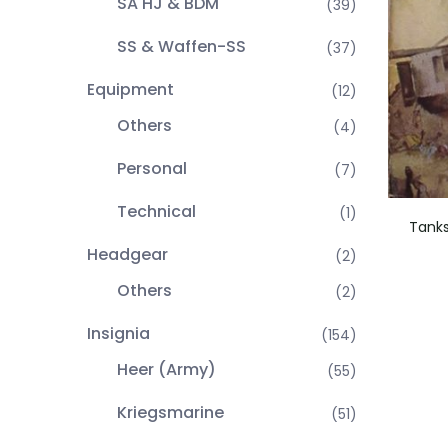
SA HJ & BDM
(39)
SS & Waffen-SS
(37)
Equipment
(12)
Others
(4)
Personal
(7)
Technical
(1)
Tank
Headgear
(2)
Others
(2)
Insignia
(154)
Heer (Army)
(55)
Kriegsmarine
(51)