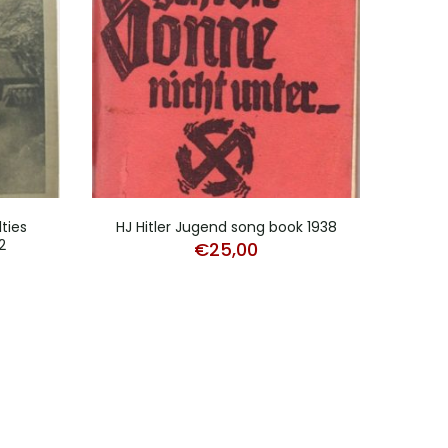
ties
HJ Hitler Jugend song book 1938
NSK
2
or
€
25,00