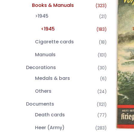
Books & Manuals
(323)
>1945
(21)
<1945
(183)
Cigarette cards
(18)
Manuals
(101)
Decorations
(30)
Medals & bars
(6)
Others
(24)
Documents
(1121)
Death cards
(77)
Heer (Army)
(283)