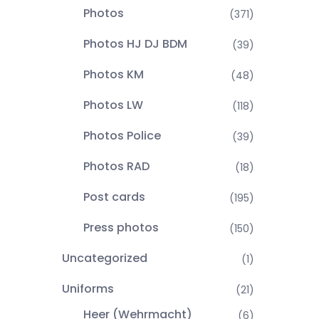
Photos
(371)
Photos HJ DJ BDM
(39)
Photos KM
(48)
Photos LW
(118)
Photos Police
(39)
Photos RAD
(18)
Post cards
(195)
Press photos
(150)
Uncategorized
(1)
Uniforms
(21)
Heer (Wehrmacht)
(6)