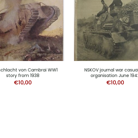
schlacht von Cambrai WW1
NSKOV journal war casual
story from 1938
organisation June 194
€
10,00
€
10,00