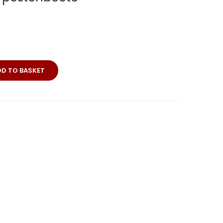
rei
DD TO BASKET
oote