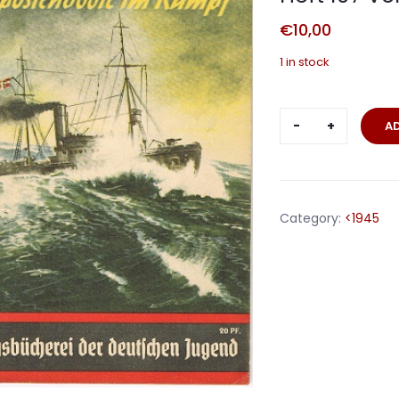
€
10,00
1 in stock
Kriegsbüche
A
der
deutschen
Jugend
Heft
Category:
<1945
107
Vorpostenb
quantity