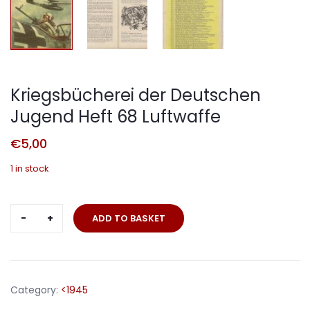
Kriegsbücherei der Deutschen
Jugend Heft 68 Luftwaffe
€
5,00
1 in stock
Kriegsbücherei
ADD TO BASKET
der
Deutschen
Jugend
Heft
Category:
<1945
68