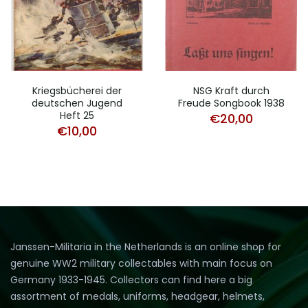
Kriegsbücherei der
NSG Kraft durch
deutschen Jugend
Freude Songbook 1938
Heft 25
€
20,00
€
10,00
Janssen-Militaria in the Netherlands is an online shop for
genuine WW2 military collectables with main focus on
Germany 1933-1945. Collectors can find here a big
assortment of medals, uniforms, headgear, helmets,