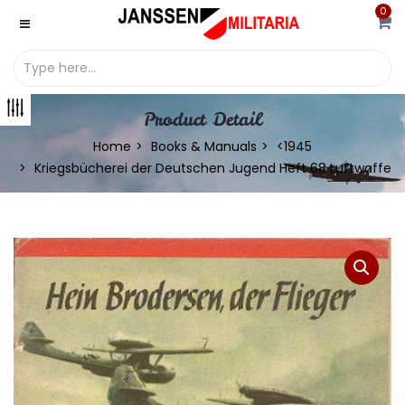
0
Product Detail
Home
Books & Manuals
<1945
Kriegsbücherei der Deutschen Jugend Heft 68 Luftwaffe