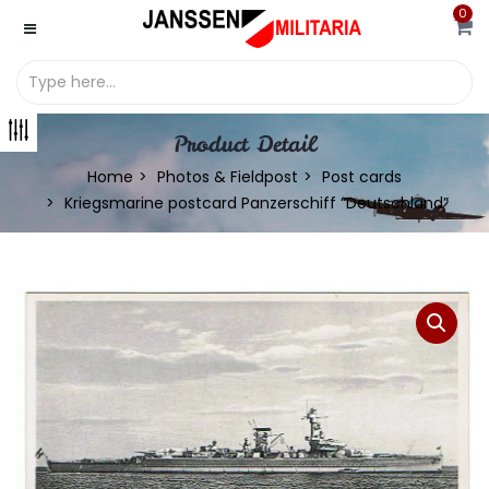
0
Product Detail
Home
Photos & Fieldpost
Post cards
Kriegsmarine postcard Panzerschiff “Deutschland”