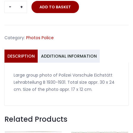
Large
ADD TO BASKET
group
photo
Polizei
Vorschule
Category:
Photos Police
Eichstätt
1930-
31
DESCRIPTION
ADDITIONAL INFORMATION
quantity
Large group photo of Polizei Vorschule Eichstätt
Lehrabteilung B 1930-1931. Total size appr. 30 x 24
cm. Size of the photo appr. 17 x 12 cm.
Related Products