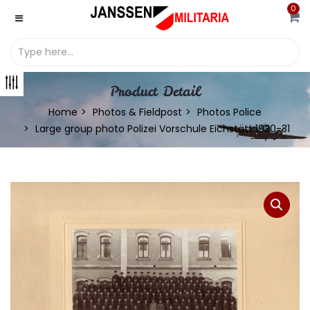
0
Product Detail
Home
Photos & Fieldpost
Photos Police
Large group photo Polizei Vorschule Eichstätt 1930-31