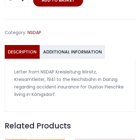
ADD TO BASKET
NSDAP
Kreisleitung
Wirsitz
1941
Category:
NSDAP
to
Reichsbahn
in
DESCRIPTION
ADDITIONAL INFORMATION
Danzig
quantity
Letter from NSDAP Kreisleitung Wirsitz,
Kreisamtleiter, 1941 to the Reichsbahn in Danzig
regarding accident insurance for Gustav Pieschke
living in Königsdorf.
Related Products