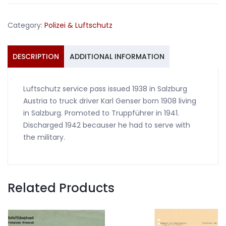
Salzburg
Austria
Category:
Polizei & Luftschutz
1938-
1942
quantity
DESCRIPTION
ADDITIONAL INFORMATION
Luftschutz service pass issued 1938 in Salzburg
Austria to truck driver Karl Genser born 1908 living
in Salzburg. Promoted to Truppführer in 1941.
Discharged 1942 becauser he had to serve with
the military.
Related Products