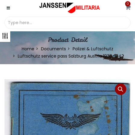
0
Product Detail
Home
Documents
Polizei & Luftschutz
Luftschutz service pass Salzburg Austria 1938-1942