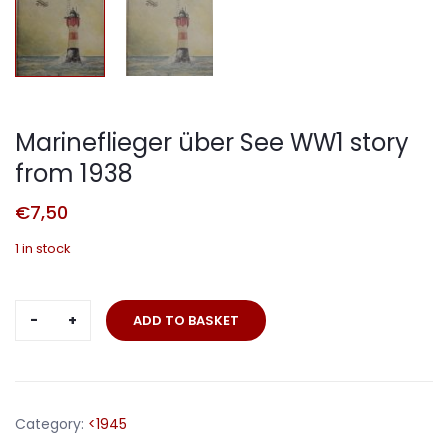
Marineflieger über See WW1 story
from 1938
€
7,50
1 in stock
Marineflieger
ADD TO BASKET
über
See
WW1
story
Category:
<1945
from