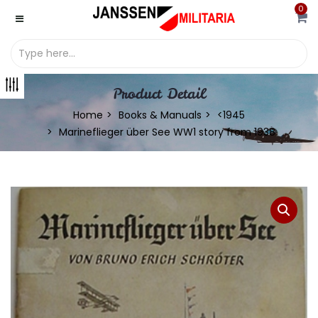
0
Product Detail
Home
Books & Manuals
<1945
Marineflieger über See WW1 story from 1938