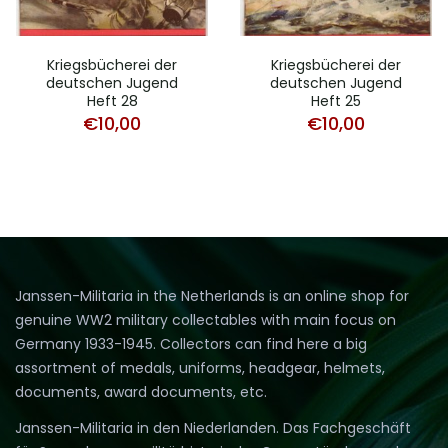
Kriegsbücherei der
Kriegsbücherei der
deutschen Jugend
deutschen Jugend
Heft 28
Heft 25
€
10,00
€
10,00
Janssen-Militaria in the Netherlands is an online shop for
genuine WW2 military collectables with main focus on
Germany 1933-1945. Collectors can find here a big
assortment of medals, uniforms, headgear, helmets,
documents, award documents, etc.
Janssen-Militaria in den Niederlanden. Das Fachgeschäft