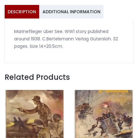
1938
quantity
DESCRIPTION
ADDITIONAL INFORMATION
Marineflieger über See. WW1 story published
around 1938. C.Bertelsmann Verlag Gütersloh. 32
pages. Size 14×20.5cm.
Related Products