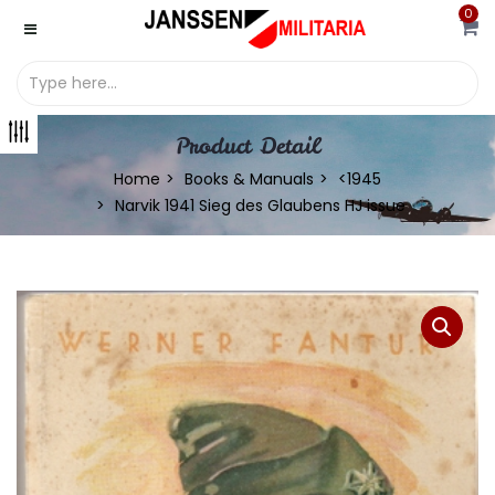
0
Product Detail
Home
Books & Manuals
<1945
Narvik 1941 Sieg des Glaubens HJ issue