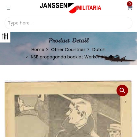
0
Product Detail
Home
Other Countries
Dutch
NSB propaganda booklet Werkend Volk