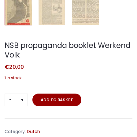
NSB propaganda booklet Werkend
Volk
€
20,00
1 in stock
NSB
ADD TO BASKET
propaganda
booklet
Werkend
Volk
Category:
Dutch
quantity