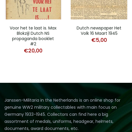
Voor het te laat is. Max
Dutch newspaper Het
Blokzijl Dutch NS
Volk 16 Maart 1945
propaganda booklet
€
5,00
#2
€
20,00
Janssen-Militaria in the Netherlands is an online shop for
genuine WW2 military collectables with main focus on
Germany 1933-1945. Collectors can find here a big
assortment of medals, uniforms, headgear, helmets,
documents, award documents, etc.