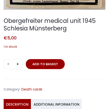
Obergefreiter medical unit 1945
Schlesia Münsterberg
€
5,00
1 in stock
Obergefreiter
ADD TO BASKET
medical
unit
1945
Schlesia
Category:
Death cards
Münsterberg
quantity
DESCRIPTION
ADDITIONAL INFORMATION