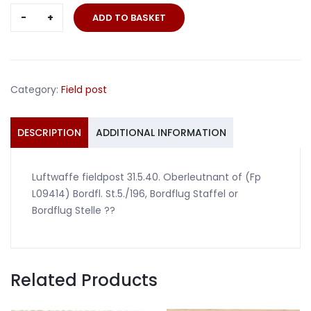
Oberleutnant
ADD TO BASKET
Luftwaffe
Bordfl.St.5./196
1940
quantity
Category:
Field post
DESCRIPTION
ADDITIONAL INFORMATION
Luftwaffe fieldpost 31.5.40. Oberleutnant of (Fp
L09414) Bordfl. St.5./196, Bordflug Staffel or
Bordflug Stelle ??
Related Products