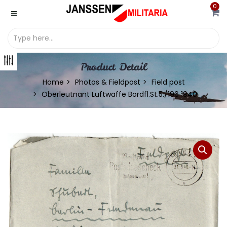
0
Product Detail
Home
Photos & Fieldpost
Field post
Oberleutnant Luftwaffe Bordfl.St.5./196 1940