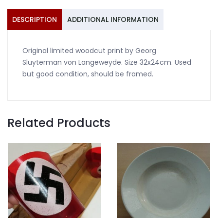
Langeweyde
quantity
DESCRIPTION
ADDITIONAL INFORMATION
Original limited woodcut print by Georg
Sluyterman von Langeweyde. Size 32x24cm. Used
but good condition, should be framed.
Related Products