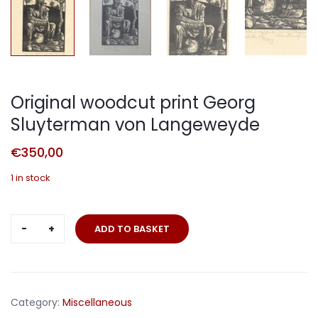
Original woodcut print Georg
Sluyterman von Langeweyde
€
350,00
1 in stock
Original
ADD TO BASKET
woodcut
print
Georg
Sluyterman
Category:
Miscellaneous
von