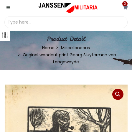
0
Product Detail
Home
Miscellaneous
Original woodcut print Georg Sluyterman von
Langeweyde