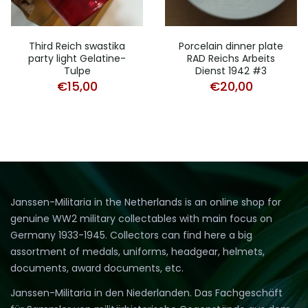
Third Reich swastika
Porcelain dinner plate
party light Gelatine-
RAD Reichs Arbeits
Tulpe
Dienst 1942 #3
€
15,00
€
20,00
Janssen-Militaria in the Netherlands is an online shop for
genuine WW2 military collectables with main focus on
Germany 1933-1945. Collectors can find here a big
assortment of medals, uniforms, headgear, helmets,
documents, award documents, etc.
Janssen-Militaria in den Niederlanden. Das Fachgeschäft