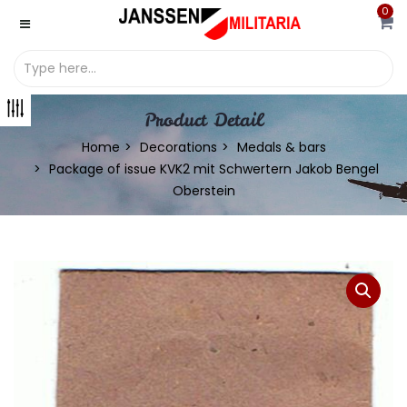
0
Product Detail
Home
Decorations
Medals & bars
Package of issue KVK2 mit Schwertern Jakob Bengel
Oberstein