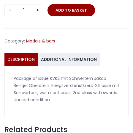
Package
ADD TO BASKET
of
issue
KVK2
mit
Category:
Medals & bars
Schwertern
Jakob
Bengel
DESCRIPTION
ADDITIONAL INFORMATION
Oberstein
quantity
Package of issue KVK2 mit Schwertern Jakob
Bengel Oberstein. Kriegsverdienstkreuz 2.Klasse mit
Schwertern, war merit cross 2nd class with swords.
Unused condition.
Related Products