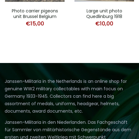
Photo carrier pigeons
Large unit photo
unit Brussel Belgium
Quedlinburg 1918
€
15,00
€
10,00
Janssen-Militaria in the Netherlands is an online shop for
genuine WW2 military collectables with main focus on
Germany 1933-1945. Collectors can find here a big
assortment of medals, uniforms, headgear, helmets,
documents, award documents, etc.
Janssen-Militaria in den Niederlanden. Das Fachgeschäft
für Sammler von militärhistorische Gegenstände aus dem
ersten und zweiten Weltkrieg mit Schwerpunkt