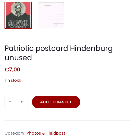
Patriotic postcard Hindenburg
unused
€
7,00
1 in stock
Patriotic
ADD TO BASKET
postcard
Hindenburg
unused
quantity
Category:
Photos & Fieldpost