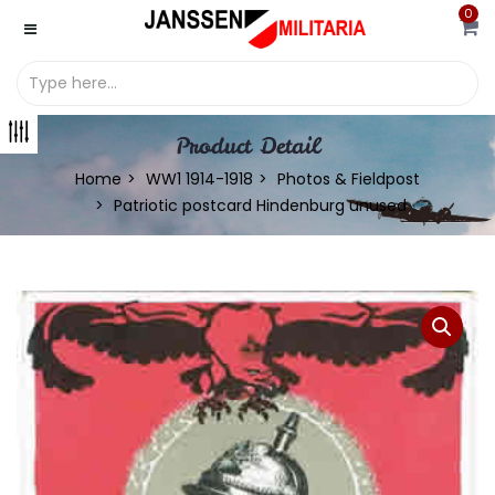
0
Product Detail
Home
WW1 1914-1918
Photos & Fieldpost
Patriotic postcard Hindenburg unused