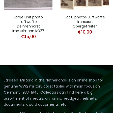
Large unit photo
Lot 8 photos Luftwaffe
Luftwaffe
transport
Delmenhorst
Obergefreiter
Immelmann KG27
€
10,00
€
15,00
Janssen-Militaria in the Netherlands is an online shop for
genuine WW2 military collectables with main focus on
Germany 1933-1945. Collectors can find here a big
assortment of medals, uniforms, headgear, helmets,
documents, award documents, etc.