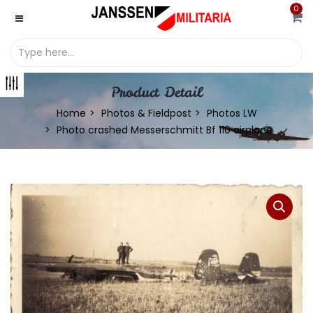
0
Product Detail
Home
Photos & Fieldpost
Photos LW
Photo crashed Messerschmitt Bf 110 airplane