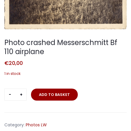
Photo crashed Messerschmitt Bf
110 airplane
€
20,00
1 in stock
Photo
ADD TO BASKET
crashed
Messerschmitt
Bf
110
Category:
Photos LW
airplane