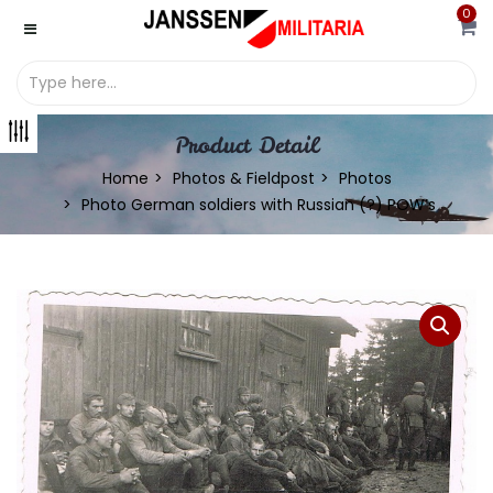
0
Product Detail
Home
Photos & Fieldpost
Photos
Photo German soldiers with Russian (?) POW’s