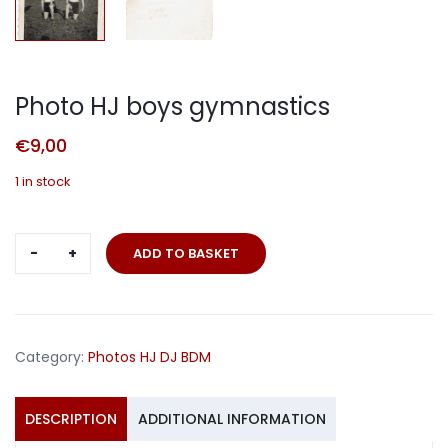
Photo HJ boys gymnastics
€
9,00
1 in stock
Photo
ADD TO BASKET
HJ
boys
gymnastics
quantity
Category:
Photos HJ DJ BDM
DESCRIPTION
ADDITIONAL INFORMATION