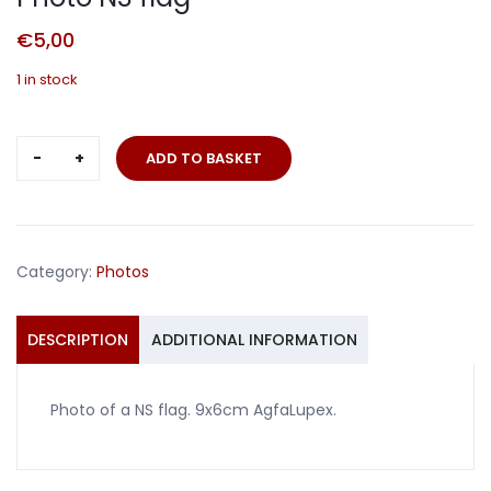
€
5,00
1 in stock
Photo
ADD TO BASKET
NS
flag
quantity
Category:
Photos
DESCRIPTION
ADDITIONAL INFORMATION
Photo of a NS flag. 9x6cm AgfaLupex.