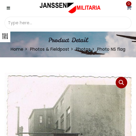
0
Product Detail
Home
Photos & Fieldpost
Photos
Photo NS flag