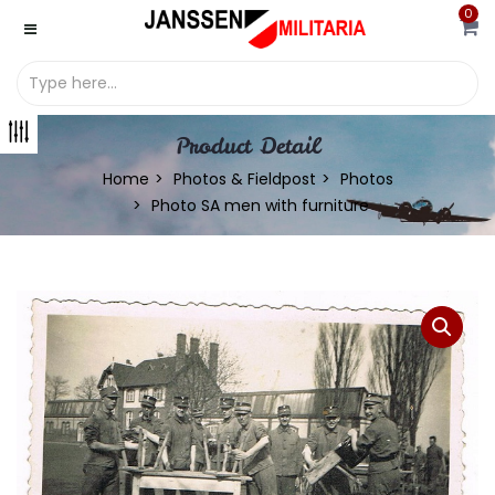
0
Product Detail
Home
Photos & Fieldpost
Photos
Photo SA men with furniture